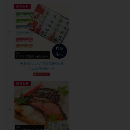
★海誠 レンジで焼魚6種8切
4,500円(税込)〜