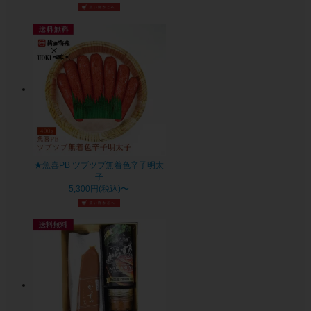
★魚喜PB ツブツブ無着色辛子明太
子
5,300円(税込)〜