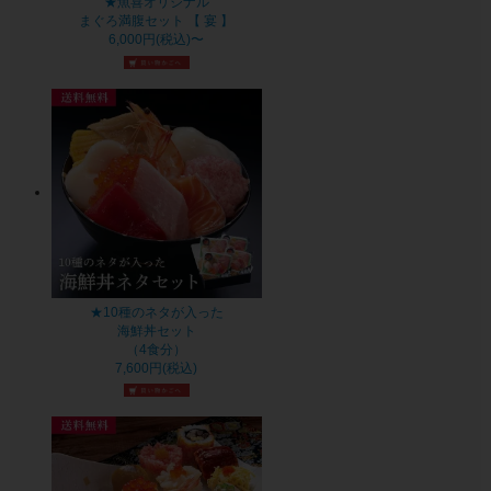
★魚喜オリジナル
まぐろ満腹セット 【 宴 】
6,000円(税込)〜
★10種のネタが入った
海鮮丼セット
（4食分）
7,600円(税込)