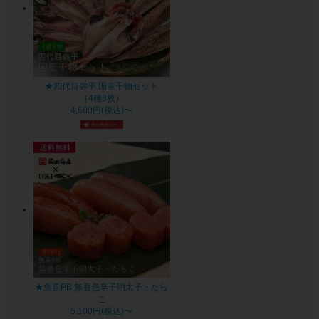
★四代目弥平 国産干物セット
（4種8枚）
4,600円(税込)〜
★魚喜PB 無着色辛子明太子・たら
こ
5,100円(税込)〜