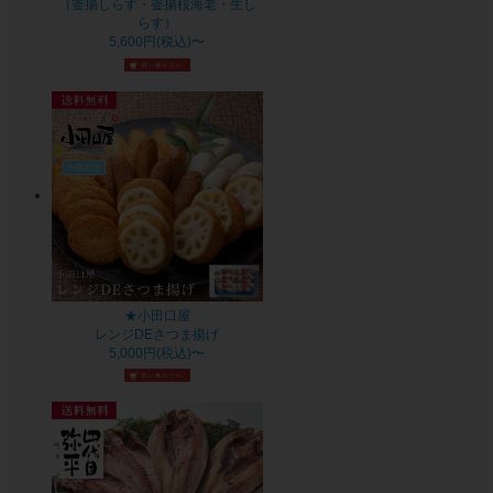
（釜揚しらす・釜揚桜海老・生し
らす）
5,600円(税込)〜
★小田口屋
レンジDEさつま揚げ
5,000円(税込)〜