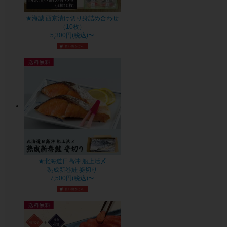
★海誠 西京漬け切り身詰め合わせ
（10枚）
5,300円(税込)〜
★北海道日高沖 船上活〆
熟成新巻鮭 姿切り
7,500円(税込)〜