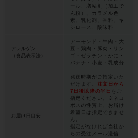
ール、増粘剤（加工で
ん粉）、カラメル色
素、乳化剤、香料、キ
シロース、酸味料
アーモンド・牛肉・大
アレルゲン
豆・鶏肉・豚肉・リン
（食品表示法）
ゴ・ゼラチン・かに・
バナナ・小麦・乳成分
発送時期がご指定いた
だけます。
注文日から
7日後以降の平日
をご
指定ください。※ネコ
ポスの性質上、お届け
希望日は指定できませ
お届け日目安
ん。
指定がなければ当社か
らの受注メール送信