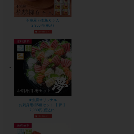
不室屋 花麩椀６ヶ入
2,950円(税込)
★魚喜オリジナル
お刺身用柵5種セット 【 夢 】
7,980円(税込)〜