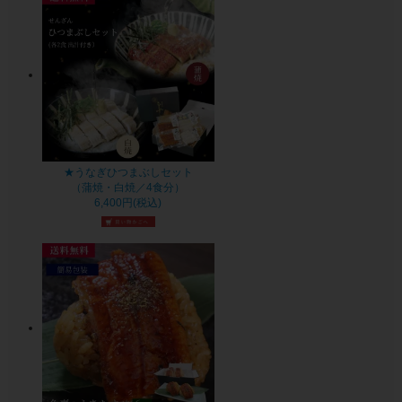
★うなぎひつまぶしセット
（蒲焼・白焼／4食分）
6,400円(税込)