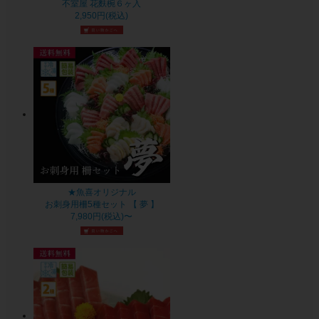
不室屋 花麩椀６ヶ入
2,950円(税込)
★魚喜オリジナル
お刺身用柵5種セット 【 夢 】
7,980円(税込)〜