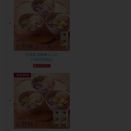
不室屋 花麩椀３ヶ入
2,000円(税込)