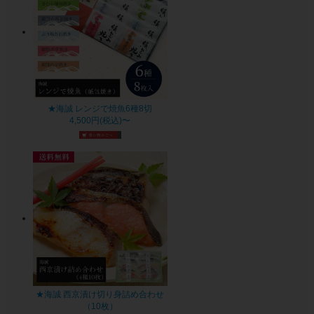
★海誠 レンジで焼魚6種8切
4,500円(税込)〜
★海誠 西京漬け切り身詰め合わせ
（10枚）