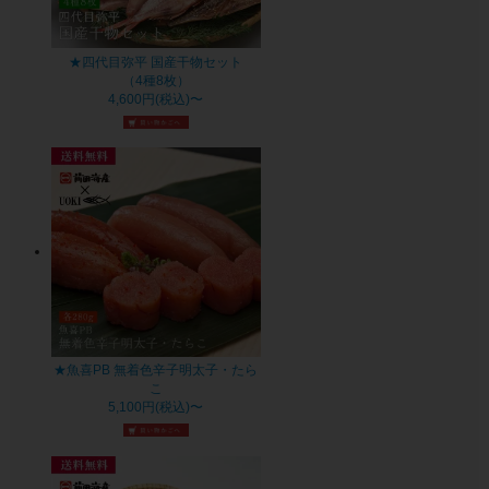
★四代目弥平 国産干物セット
（4種8枚）
4,600円(税込)〜
★魚喜PB 無着色辛子明太子・たら
こ
5,100円(税込)〜