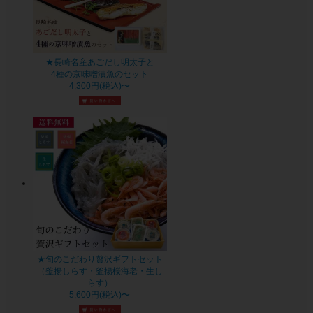
★長崎名産あごだし明太子と
4種の京味噌漬魚のセット
4,300円(税込)〜
★旬のこだわり贅沢ギフトセット
（釜揚しらす・釜揚桜海老・生し
らす）
5,600円(税込)〜