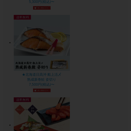
5,300円(税込)〜
★北海道日高沖 船上活〆
熟成新巻鮭 姿切り
7,500円(税込)〜