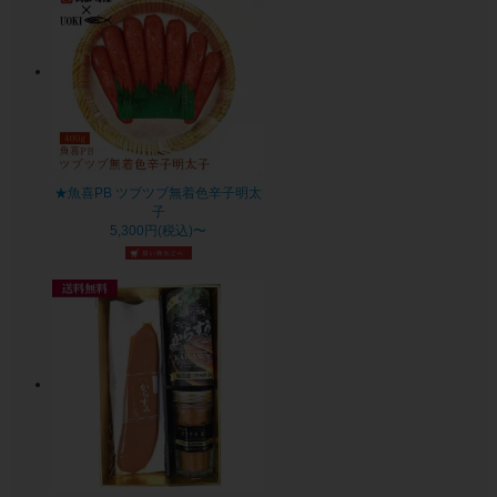
★魚喜PB ツブツブ無着色辛子明太
子
5,300円(税込)〜