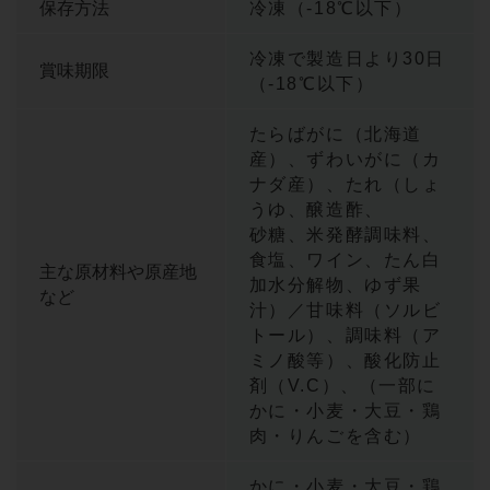
保存方法
冷凍（-18℃以下）
冷凍で製造日より30日
賞味期限
（-18℃以下）
たらばがに（北海道
産）、ずわいがに（カ
ナダ産）、たれ（しょ
うゆ、醸造酢、
砂糖、米発酵調味料、
食塩、ワイン、たん白
主な原材料や原産地
加水分解物、ゆず果
など
汁）／甘味料（ソルビ
トール）、調味料（ア
ミノ酸等）、酸化防止
剤（V.C）、（一部に
かに・小麦・大豆・鶏
肉・りんごを含む）
かに・小麦・大豆・鶏