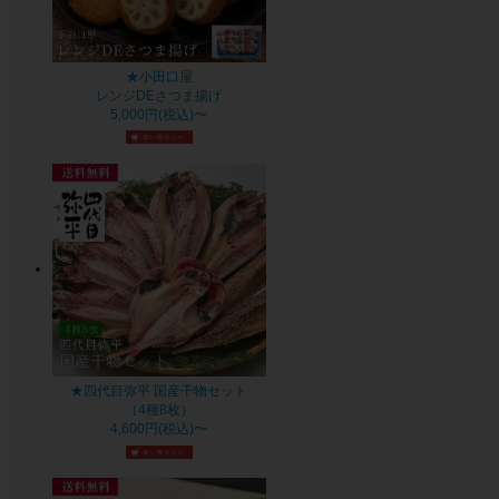
★小田口屋
レンジDEさつま揚げ
5,000円(税込)〜
★四代目弥平 国産干物セット
（4種8枚）
4,600円(税込)〜