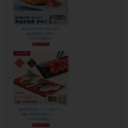
★北海道日高沖 船上活〆
熟成新巻鮭 姿切り
7,500円(税込)〜
★長崎名産あごだし明太子と
4種の京味噌漬魚のセット
4,300円(税込)〜