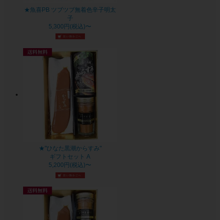
★魚喜PB ツブツブ無着色辛子明太
子
5,300円(税込)〜
★"ひなた黒潮からすみ"
ギフトセット A
5,200円(税込)〜