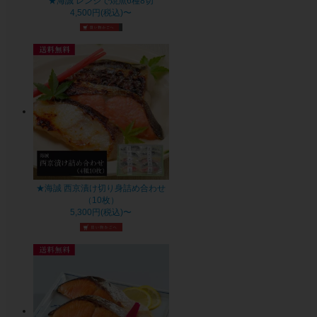
★海誠 レンジで焼魚6種8切
4,500円(税込)〜
★海誠 西京漬け切り身詰め合わせ
（10枚）
5,300円(税込)〜