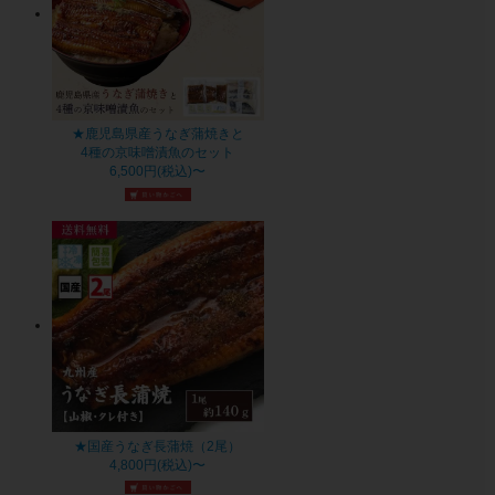
★鹿児島県産うなぎ蒲焼きと
4種の京味噌漬魚のセット
6,500円(税込)〜
★国産うなぎ長蒲焼（2尾）
4,800円(税込)〜