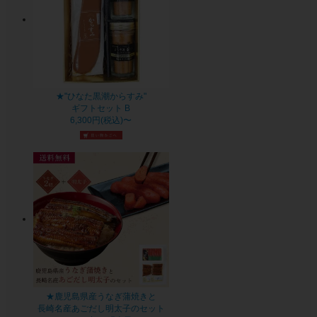
★"ひなた黒潮からすみ"
ギフトセット B
6,300円(税込)〜
★鹿児島県産うなぎ蒲焼きと
長崎名産あごだし明太子のセット