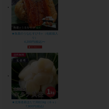
★魚喜のうなむすび 6ヶ（化粧箱入
り）
4,200円(税込)〜
★北海道産ほたて貝柱1kg（６ｓ）
7,900円(税込)