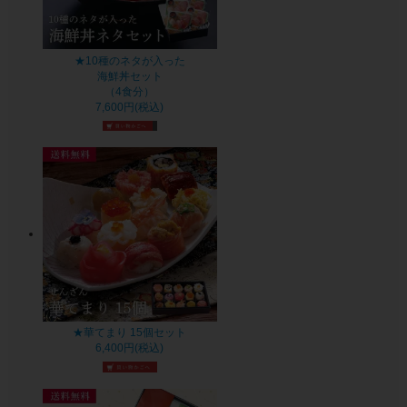
★10種のネタが入った
海鮮丼セット
（4食分）
7,600円(税込)
★華てまり 15個セット
6,400円(税込)