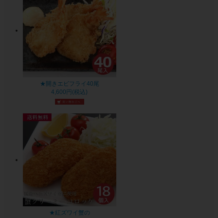
★開きエビフライ40尾
4,600円(税込)
★紅ズワイ蟹の