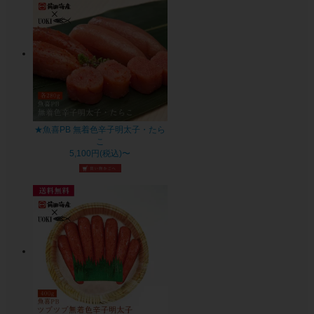
★魚喜PB 無着色辛子明太子・たら
こ
5,100円(税込)〜