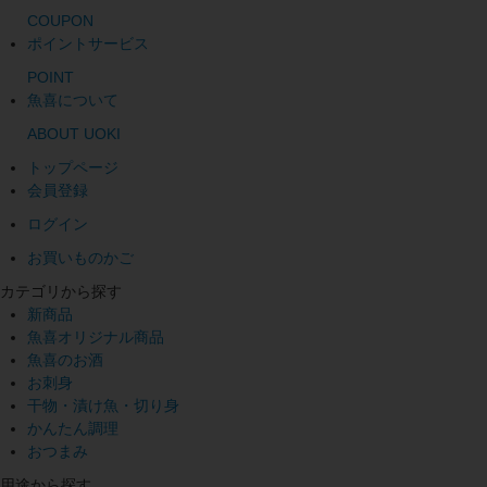
COUPON
ポイントサービス
POINT
魚喜について
ABOUT UOKI
トップページ
会員登録
ログイン
お買いものかご
カテゴリから探す
新商品
魚喜オリジナル商品
魚喜のお酒
お刺身
干物・漬け魚・切り身
かんたん調理
おつまみ
用途から探す