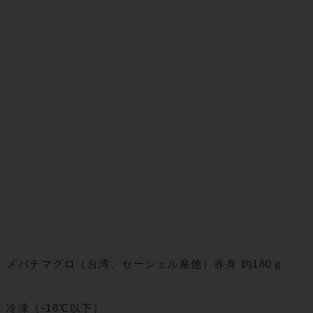
メバチマグロ（台湾、セーシェル産他）赤身 約180ｇ
冷凍（-18℃以下）