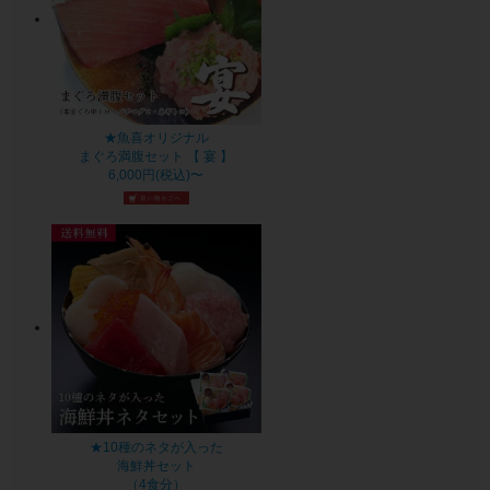
★魚喜オリジナル
まぐろ満腹セット 【 宴 】
6,000円(税込)〜
★10種のネタが入った
海鮮丼セット
（4食分）