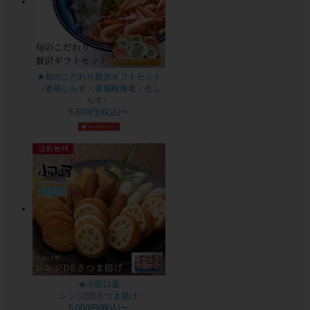
★旬のこだわり贅沢ギフトセット
（釜揚しらす・釜揚桜海老・生し
らす）
5,600円(税込)〜
★小田口屋
レンジDEさつま揚げ
5,000円(税込)〜