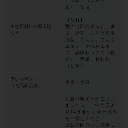
アカムツ（日本海
産）、食塩
【たれ】
主な原材料や原産地
醤油（国内製造）、食
など
塩、砂糖、ぶどう糖果
液糖、こんぶ、こんぶ
エキス、かつおエキ
ス、調味料（アミノ酸
等）、酒精、甘味料
（甘草）
アレルゲン
小麦・大豆
（食品表示法）
お届け希望日がござい
ましたら、ご注文日よ
り14日後から60日以内
をご指定ください。
上記期間外のご指定に