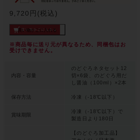
9,720円(税込)
買い物かごに入れる
※商品毎に送り元が異なるため、同梱包はお
受けできません。
のどぐろネタセット12
内容・容量
切×6袋、のどぐろ用だ
し醤油（100ml）×2本
保存方法
冷凍（-18℃以下）
冷凍（-18℃以下）で
賞味期限
製造日より180日
【のどぐろ加工品】