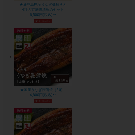
★鹿児島県産うなぎ蒲焼きと
4種の京味噌漬魚のセット
6,500円(税込)〜
★国産うなぎ長蒲焼（2尾）
4,800円(税込)〜