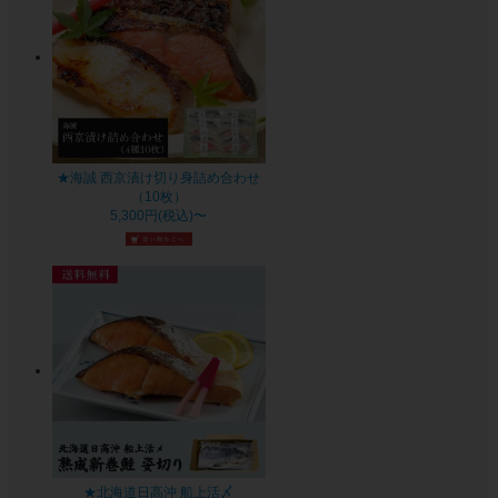
★海誠 西京漬け切り身詰め合わせ
（10枚）
5,300円(税込)〜
★北海道日高沖 船上活〆