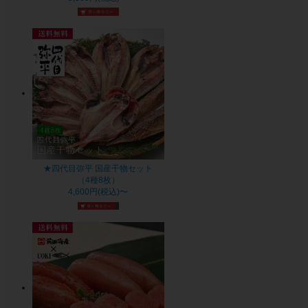
★四代目弥平 国産干物セット
（4種8枚）
4,600円(税込)〜