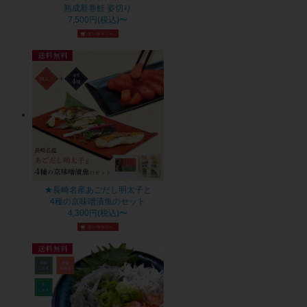
熟成新巻鮭 姿切り
7,500円(税込)〜
★長崎名産あごだし明太子と
4種の京味噌漬魚のセット
4,300円(税込)〜