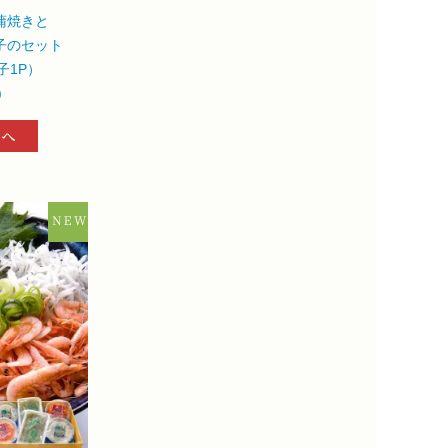
蒲焼きと
子のセット
子1P）
)