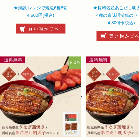
★海誠 レンジで焼魚6種8切
★長崎名産あごだし明
4,500円(税込)
4種の京味噌漬魚のセ
4,300円(税込)