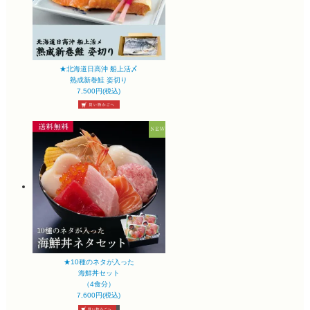
★北海道日高沖 船上活〆
熟成新巻鮭 姿切り
7,500円(税込)
★10種のネタが入った
海鮮丼セット
（4食分）
7,600円(税込)