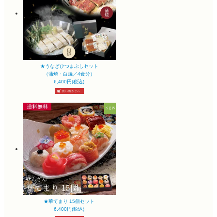
★うなぎひつまぶしセット
（蒲焼・白焼／4食分）
6,400円(税込)
★華てまり 15個セット
6,400円(税込)