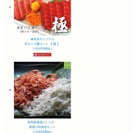
★魚喜オリジナル
本まぐろ柵セット 【 極 】
5,500円(税込)
静岡産釜揚げしらす・
釜揚げ桜海老セット
5,500円(税込)