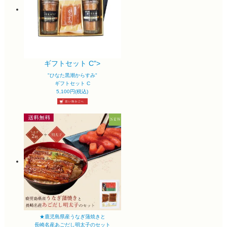
ギフトセット C">
"ひなた黒潮からすみ"
ギフトセット C
5,100円(税込)
★鹿児島県産うなぎ蒲焼きと
長崎名産あごだし明太子のセット