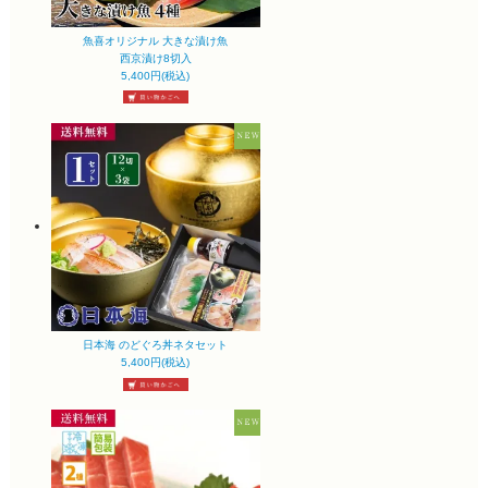
魚喜オリジナル 大きな漬け魚
西京漬け8切入
5,400円(税込)
日本海 のどぐろ丼ネタセット
5,400円(税込)