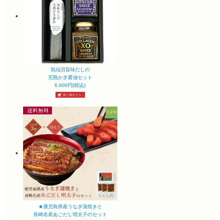
気仙沼旨味だしの
完熟かき醤油セット
6,600円(税込)
★鹿児島県産うなぎ蒲焼きと
長崎名産あごだし明太子のセット