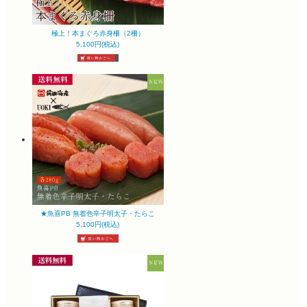
極上！本まぐろ赤身柵（2柵）
5,100円(税込)
★魚喜PB 無着色辛子明太子・たらこ
5,100円(税込)