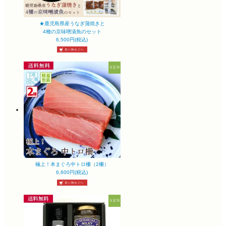
★鹿児島県産うなぎ蒲焼きと
4種の京味噌漬魚のセット
6,500円(税込)
極上！本まぐろ中トロ柵（2柵）
6,600円(税込)