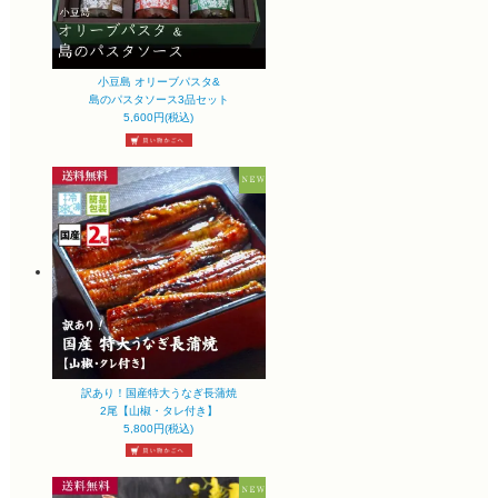
小豆島 オリーブパスタ&
島のパスタソース3品セット
5,600円(税込)
訳あり！国産特大うなぎ長蒲焼
2尾【山椒・タレ付き】
5,800円(税込)