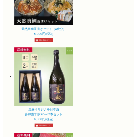
天然真鯛茶漬けセット（4食分）
5,900円(税込)
魚喜オリジナル日本酒
喜和(甘口)720ml 2本セット
6,000円(税込)