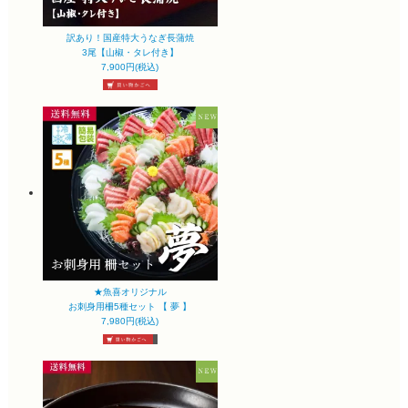
訳あり！国産特大うなぎ長蒲焼
3尾【山椒・タレ付き】
7,900円(税込)
★魚喜オリジナル
お刺身用柵5種セット 【 夢 】
7,980円(税込)