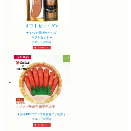
ギフトセット A">
★"ひなた黒潮からすみ"
ギフトセット A
5,200円(税込)
★魚喜PB ツブツブ無着色辛子明太子
5,300円(税込)