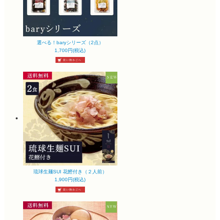
選べる！baryシリーズ（2点）
1,700円(税込)
琉球生麺SUI 花鰹付き（２人前）
1,900円(税込)