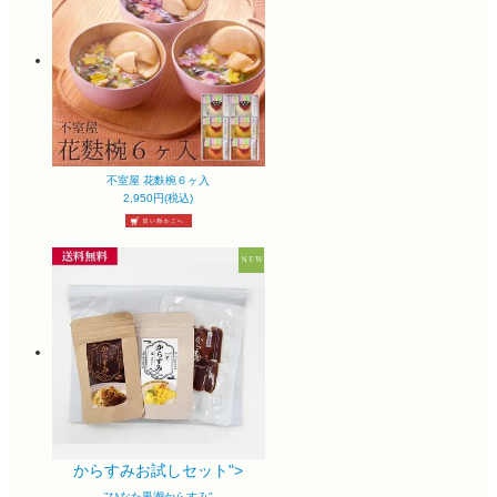
不室屋 花麩椀６ヶ入
2,950円(税込)
からすみお試しセット">
"ひなた黒潮からすみ"