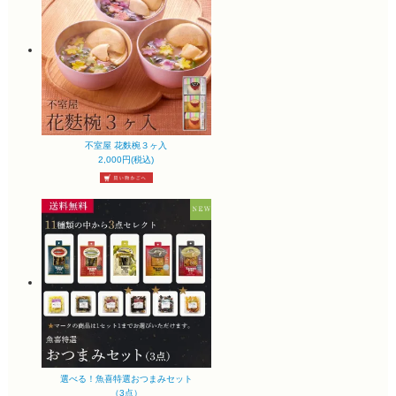
不室屋 花麩椀３ヶ入
2,000円(税込)
選べる！魚喜特選おつまみセット
（3点）