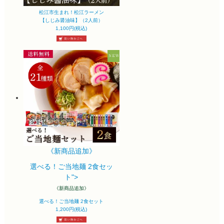
松江市生まれ！松江ラーメン
【しじみ醤油味】（2人前）
1,100円(税込)
《新商品追加》
選べる！ご当地麺 2食セッ
ト">
《新商品追加》
選べる！ご当地麺 2食セット
1,200円(税込)