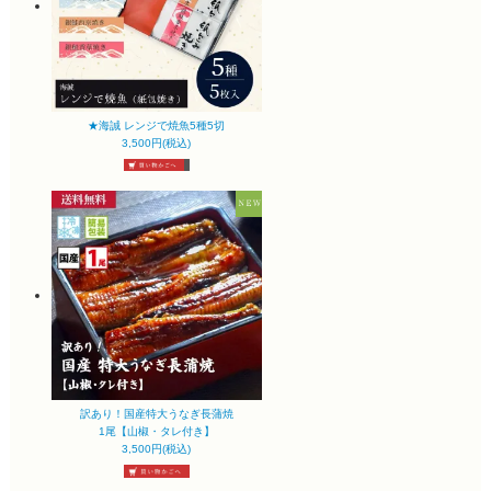
★海誠 レンジで焼魚5種5切
3,500円(税込)
訳あり！国産特大うなぎ長蒲焼
1尾【山椒・タレ付き】
3,500円(税込)