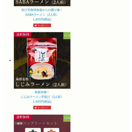
松江市御津漁港からの贈り物！
SABAラーメン（2人前）
1,400円(税込)
島根名物！
しじみラーメン手提げ（2人前）
1,400円(税込)