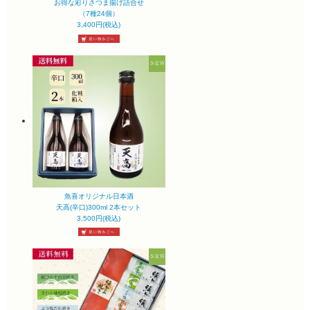
お得な彩りさつま揚げ詰合せ
（7種24個）
3,400円(税込)
魚喜オリジナル日本酒
天高(辛口)300ml 2本セット
3,500円(税込)