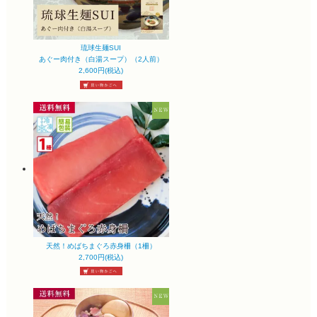
琉球生麺SUI
あぐー肉付き（白湯スープ）（2人前）
2,600円(税込)
天然！めばちまぐろ赤身柵（1柵）
2,700円(税込)